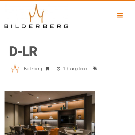
Toggl
naviga
D-LR
Bilderberg
10jaar geleden