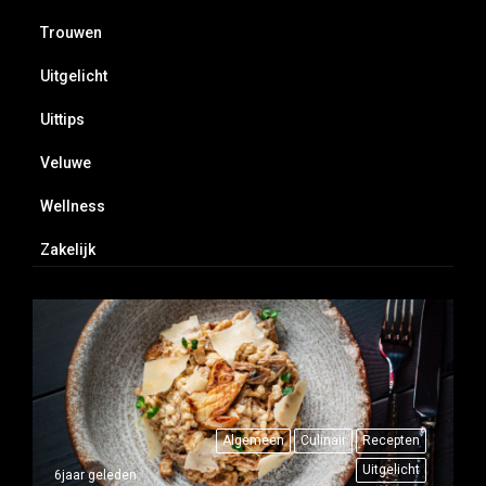
Trouwen
Uitgelicht
Uittips
Veluwe
Wellness
Zakelijk
Algemeen
Culinair
Recepten
Uitgelicht
6jaar geleden