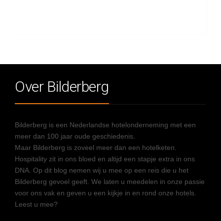
Over Bilderberg
Bilderberg is een Nederlandse hotelonderneming met een
meer dan 100 jaar oude geschiedenis.
Maar Bilderberg is zoveel meer dan een hotelketen.
Hospitality zit in ons bloed en altijd een stapje extra in ons
DNA. Op dit blog nemen wij u mee op een reis die u het
Bilderberg gevoel geeft. We laten u meedelen in onze passie
voor ons vak en geven u een kijkje in en rond onze hotels.
Leest u mee?