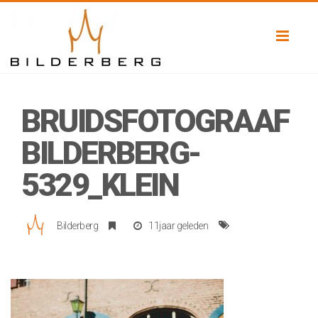
Toggl
naviga
BRUIDSFOTOGRAAF
BILDERBERG-
5329_KLEIN
Bilderberg
11jaar geleden