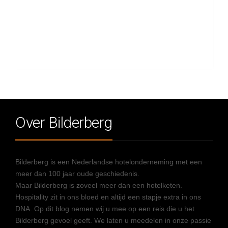
Over Bilderberg
Bilderberg is een Nederlandse hotelonderneming met een
meer dan 100 jaar oude geschiedenis.
Maar Bilderberg is zoveel meer dan een hotelketen.
Hospitality zit in ons bloed en altijd een stapje extra in ons
DNA. Op dit blog nemen wij u mee op een reis die u het
Bilderberg gevoel geeft. We laten u meedelen in onze passie