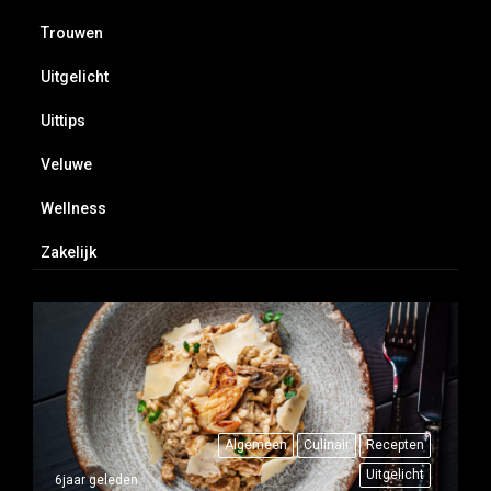
Trouwen
Uitgelicht
Uittips
Veluwe
Wellness
Zakelijk
Algemeen
Culinair
Recepten
Uitgelicht
6jaar geleden