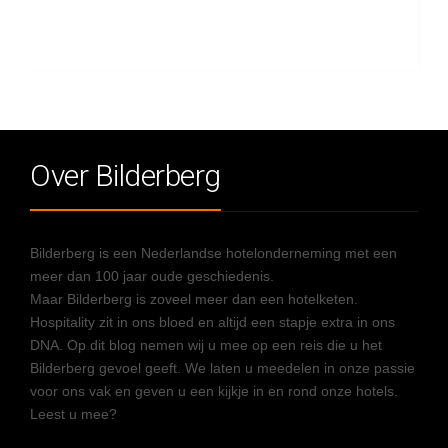
Over Bilderberg
Bilderberg is een Nederlandse hotelonderneming met een
meer dan 100 jaar oude geschiedenis.
Maar Bilderberg is zoveel meer dan een hotelketen.
Hospitality zit in ons bloed en altijd een stapje extra in ons
DNA. Op dit blog nemen wij u mee op een reis die u het
Bilderberg gevoel geeft. We laten u meedelen in onze passie
voor ons vak en geven u een kijkje in en rond onze hotels.
Leest u mee?