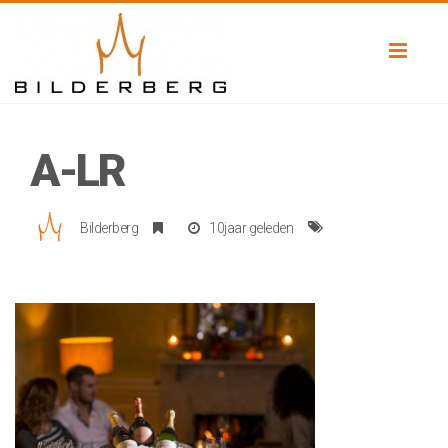
Toggl
naviga
A-LR
Bilderberg
10jaar geleden