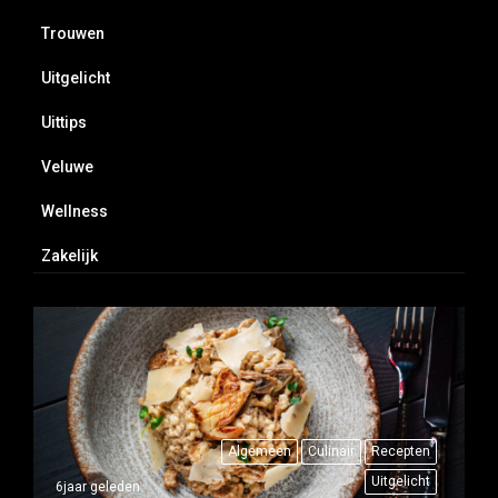
Trouwen
Uitgelicht
Uittips
Veluwe
Wellness
Zakelijk
Algemeen
Culinair
Recepten
Uitgelicht
6jaar geleden