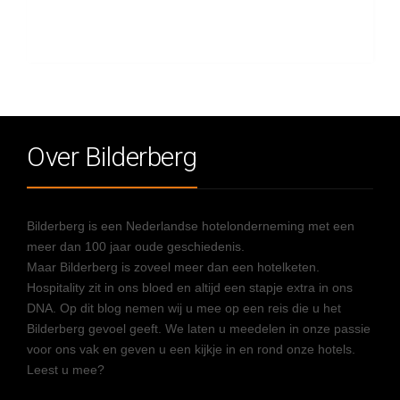
Over Bilderberg
Bilderberg is een Nederlandse hotelonderneming met een
meer dan 100 jaar oude geschiedenis.
Maar Bilderberg is zoveel meer dan een hotelketen.
Hospitality zit in ons bloed en altijd een stapje extra in ons
DNA. Op dit blog nemen wij u mee op een reis die u het
Bilderberg gevoel geeft. We laten u meedelen in onze passie
voor ons vak en geven u een kijkje in en rond onze hotels.
Leest u mee?