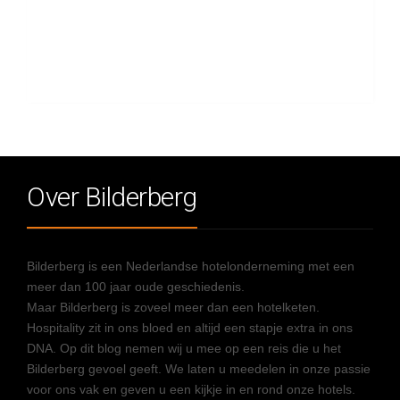
Over Bilderberg
Bilderberg is een Nederlandse hotelonderneming met een
meer dan 100 jaar oude geschiedenis.
Maar Bilderberg is zoveel meer dan een hotelketen.
Hospitality zit in ons bloed en altijd een stapje extra in ons
DNA. Op dit blog nemen wij u mee op een reis die u het
Bilderberg gevoel geeft. We laten u meedelen in onze passie
voor ons vak en geven u een kijkje in en rond onze hotels.