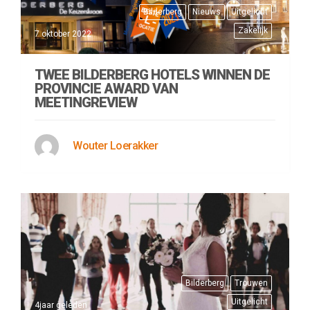
Bilderberg
Nieuws
Uitgelicht
Zakelijk
7 oktober 2022
TWEE BILDERBERG HOTELS WINNEN DE
PROVINCIE AWARD VAN
MEETINGREVIEW
Wouter Loerakker
Bilderberg
Trouwen
Uitgelicht
4jaar geleden