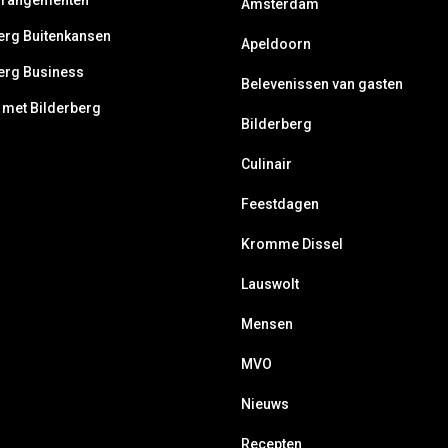
rrangementen
Amsterdam
erg Buitenkansen
Apeldoorn
erg Business
Belevenissen van gasten
 met Bilderberg
Bilderberg
Culinair
Feestdagen
Kromme Dissel
Lauswolt
Mensen
MVO
Nieuws
Recepten