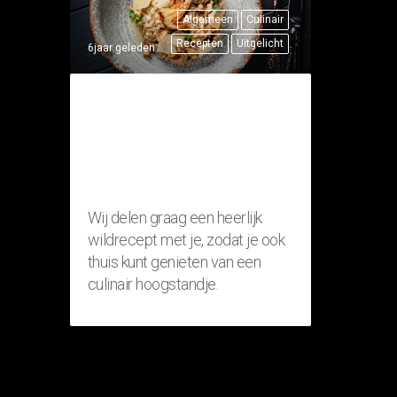
Algemeen
Culinair
Recepten
Uitgelicht
6jaar geleden
THUISRECEPT:
RISOTTO MET
FAZANT
(WILDGERECHT)
Wij delen graag een heerlijk
wildrecept met je, zodat je ook
thuis kunt genieten van een
culinair hoogstandje.