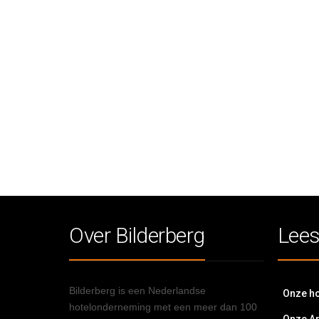
Over Bilderberg
Lees
Bilderberg is een Nederlandse
Onze ho
hotelonderneming met een meer dan 100