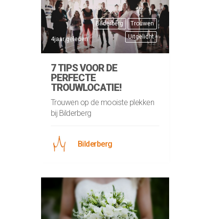
Bilderberg
Trouwen
Uitgelicht
4jaar geleden
7 TIPS VOOR DE
PERFECTE
TROUWLOCATIE!
Trouwen op de mooiste plekken
bij Bilderberg
Bilderberg