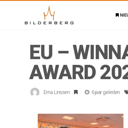
NIE
EU – WINN
AWARD 20
Erna Linssen
6jaar geleden