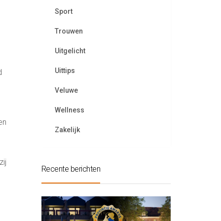
Sport
Trouwen
d
Uitgelicht
Uittips
d
Veluwe
Wellness
en
Zakelijk
ij
Recente berichten