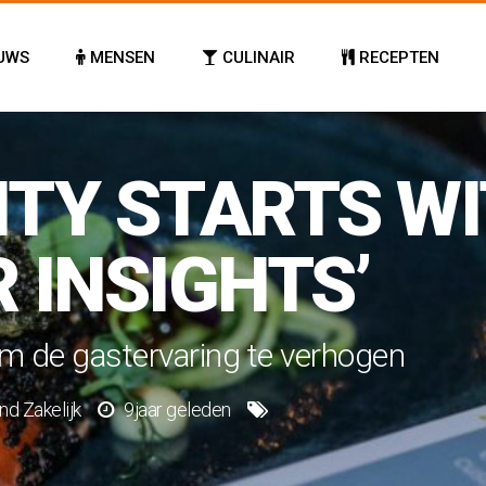
UWS
MENSEN
CULINAIR
RECEPTEN
ITY STARTS W
 INSIGHTS’
om de gastervaring te verhogen
nd
Zakelijk
9jaar geleden