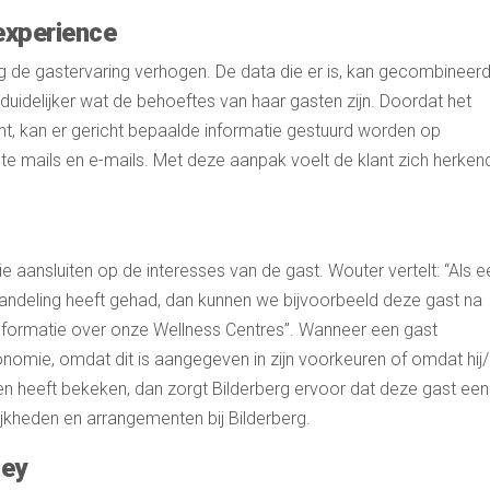
experience
rg de gastervaring verhogen. De data die er is, kan gecombineer
duidelijker wat de behoeftes van haar gasten zijn. Doordat het
ht, kan er gericht bepaalde informatie gestuurd worden op
cte mails en e-mails. Met deze aanpak voelt de klant zich herken
 aansluiten op de interesses van de gast. Wouter vertelt: “Als e
handeling heeft gehad, dan kunnen we bijvoorbeeld deze gast na
informatie over onze Wellness Centres”. Wanneer een gast
nomie, omdat dit is aangegeven in zijn voorkeuren of omdat hij/z
n heeft bekeken, dan zorgt Bilderberg ervoor dat deze gast een
ijkheden en arrangementen bij Bilderberg.
ney