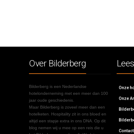
Over Bilderberg
Lees
Bilderberg is een Nederlandse
Onze ho
hotelonderneming met een meer dan 100
Onze A
jaar oude geschiedenis.
Maar Bilderberg is zoveel meer dan een
Bilderb
hotelketen. Hospitality zit in ons bloed en
Bilderb
altijd een stapje extra in ons DNA. Op dit
blog nemen wij u mee op een reis die u
Contact