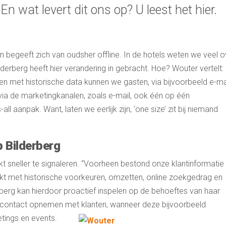
 wat levert dit ons op? U leest het hier.
n begeeft zich van oudsher offline. In de hotels weten we veel o
ilderberg heeft hier verandering in gebracht. Hoe? Wouter vertelt:
en met historische data kunnen we gasten, via bijvoorbeeld e-mai
via de marketingkanalen, zoals e-mail, ook één op één
l aanpak. Want, laten we eerlijk zijn, ‘one size’ zit bij niemand
 Bilderberg
kt sneller te signaleren. “Voorheen bestond onze klantinformatie 
jkt met historische voorkeuren, omzetten, online zoekgedrag en
berg kan hierdoor proactief inspelen op de behoeftes van haar
f contact opnemen met klanten, wanneer deze bijvoorbeeld
etings en events.