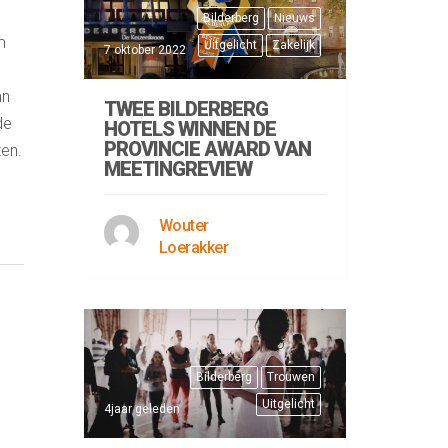
Bilderberg
Nieuws
m
Uitgelicht
Zakelijk
7 oktober 2022
an
TWEE BILDERBERG
de
HOTELS WINNEN DE
PROVINCIE AWARD VAN
ten.
MEETINGREVIEW
Wouter
Loerakker
Bilderberg
Trouwen
Uitgelicht
4jaar geleden