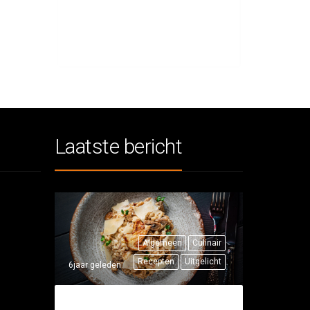
Laatste bericht
Algemeen
Culinair
Recepten
Uitgelicht
6jaar geleden
THUISRECEPT: