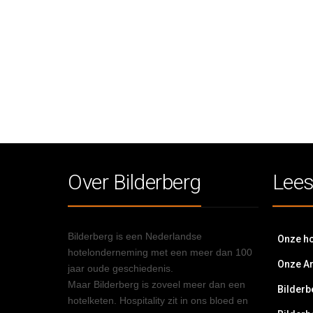
Over Bilderberg
Lees
Bilderberg is een Nederlandse
Onze ho
hotelonderneming met een meer dan 100
Onze A
jaar oude geschiedenis.
Maar Bilderberg is zoveel meer dan een
Bilderb
hotelketen. Hospitality zit in ons bloed en