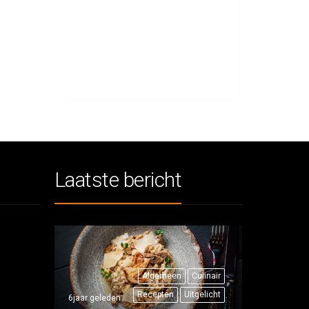
Laatste bericht
Algemeen
Culinair
Recepten
Uitgelicht
6jaar geleden