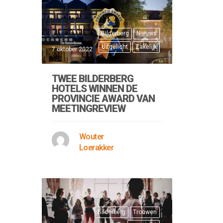
Bilderberg
Nieuws
Uitgelicht
Zakelijk
7 oktober 2022
TWEE BILDERBERG
HOTELS WINNEN DE
PROVINCIE AWARD VAN
MEETINGREVIEW
Wouter
Loerakker
Bilderberg
Trouwen