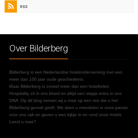
RSS
Over Bilderberg
Bilderberg is een Nederlandse hotelonderneming met een
meer dan 100 jaar oude geschiedenis.
Maar Bilderberg is zoveel meer dan een hotelketen.
Hospitality zit in ons bloed en altijd een stapje extra in ons
DNA. Op dit blog nemen wij u mee op een reis die u het
Bilderberg gevoel geeft. We laten u meedelen in onze passie
voor ons vak en geven u een kijkje in en rond onze hotels.
Leest u mee?