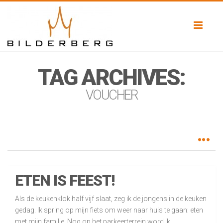
Toggl
naviga
TAG ARCHIVES:
VOUCHER
ETEN IS FEEST!
Als de keukenklok half vijf slaat, zeg ik de jongens in de keuken
gedag. Ik spring op mijn fiets om weer naar huis te gaan: eten
met mijn familie. Nog op het parkeerterrein word ik