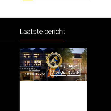
Laatste bericht
Bilderberg
Nieuws
Uitgelicht
Zakelijk
7 oktober 2022
TWEE
BILDERBERG
HOTELS WINNEN