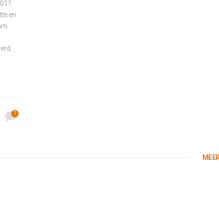
2011
tte en
am.
werd
1
MEER