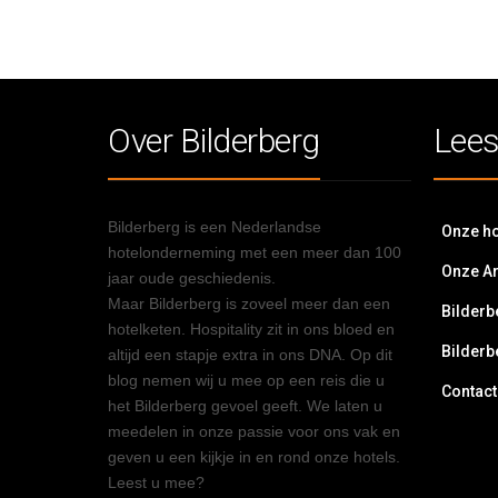
Over Bilderberg
Lees
Bilderberg is een Nederlandse
Onze ho
hotelonderneming met een meer dan 100
Onze A
jaar oude geschiedenis.
Maar Bilderberg is zoveel meer dan een
Bilderb
hotelketen. Hospitality zit in ons bloed en
Bilderb
altijd een stapje extra in ons DNA. Op dit
blog nemen wij u mee op een reis die u
Contact
het Bilderberg gevoel geeft. We laten u
meedelen in onze passie voor ons vak en
geven u een kijkje in en rond onze hotels.
Leest u mee?