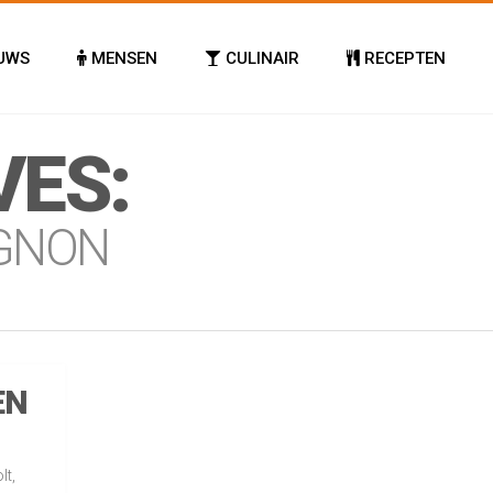
UWS
MENSEN
CULINAIR
RECEPTEN
VES:
IGNON
EN
lt,