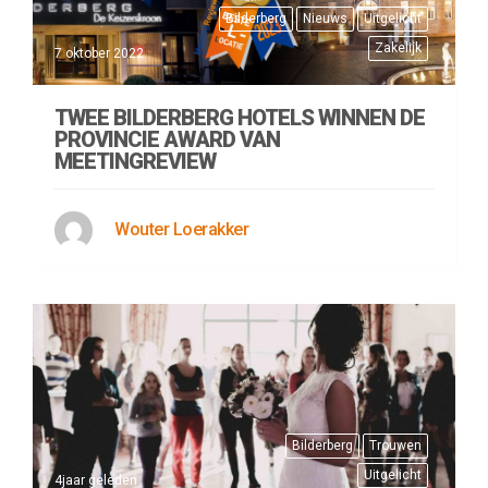
Bilderberg
Nieuws
Uitgelicht
Zakelijk
7 oktober 2022
TWEE BILDERBERG HOTELS WINNEN DE
PROVINCIE AWARD VAN
MEETINGREVIEW
Wouter Loerakker
Bilderberg
Trouwen
Uitgelicht
4jaar geleden