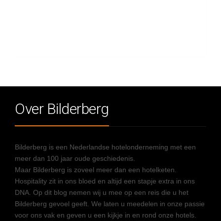
Over Bilderberg
Bilderberg is een Nederlandse hotelonderneming met een
meer dan 100 jaar oude geschiedenis.
Maar Bilderberg is zoveel meer dan een hotelketen.
Hospitality zit in ons bloed en altijd een stapje extra in ons
DNA. Op dit blog nemen wij u mee op een reis die u het
Bilderberg gevoel geeft. We laten u meedelen in onze passie
voor ons vak en geven u een kijkje in en rond onze hotels.