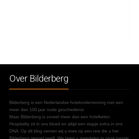
Over Bilderberg
Bilderberg is een Nederlandse hotelonderneming met een
meer dan 100 jaar oude geschiedenis.
Maar Bilderberg is zoveel meer dan een hotelketen.
Hospitality zit in ons bloed en altijd een stapje extra in ons
DNA. Op dit blog nemen wij u mee op een reis die u het
Bilderberg gevoel geeft. We laten u meedelen in onze passie