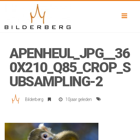
Toggl
naviga
APENHEUL_JPG__36
0X210_Q85_CROP_S
UBSAMPLING-2
Bilderberg
10jaar geleden