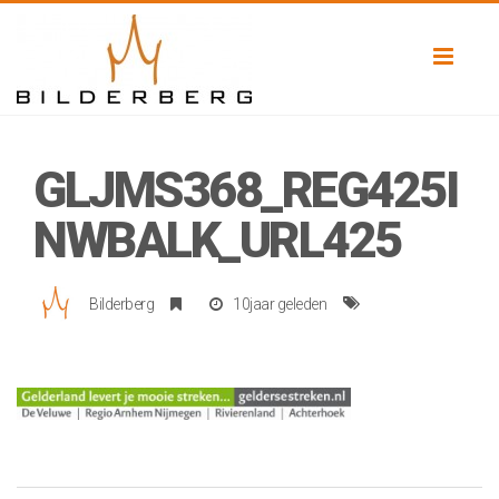
Toggl
naviga
GLJMS368_REG425I
NWBALK_URL425
Bilderberg
10jaar geleden