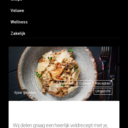
Veluwe
Wellness
Zakelijk
Algemeen
Culinair
Recepten
Uitgelicht
6jaar geleden
THUISRECEPT: RISOTTO MET
FAZANT (WILDGERECHT)
Wij delen graag een heerlijk wildrecept met je,