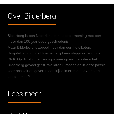
Over Bilderberg
Bilderberg is een Nederlandse hotelonderneming met een
meer dan 100 jaar oude geschiedenis.
Maar Bilderberg is zoveel meer dan een hotelketen.
Hospitality zit in ons bloed en altijd een stapje extra in ons
DNA. Op dit blog nemen wij u mee op een reis die u het
Bilderberg gevoel geeft. We laten u meedelen in onze passie
voor ons vak en geven u een kijkje in en rond onze hotels.
Leest u mee?
Lees meer