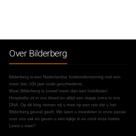
Over Bilderberg
Bilderberg is een Nederlandse hotelonderneming met een
meer dan 100 jaar oude geschiedenis.
Maar Bilderberg is zoveel meer dan een hotelketen.
Hospitality zit in ons bloed en altijd een stapje extra in ons
DNA. Op dit blog nemen wij u mee op een reis die u het
Bilderberg gevoel geeft. We laten u meedelen in onze passie
voor ons vak en geven u een kijkje in en rond onze hotels.
Leest u mee?