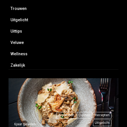
Trouwen
Uitgelicht
Uittips
Veluwe
Wellness
Zakelijk
Algemeen
Culinair
Recepten
Uitgelicht
6jaar geleden