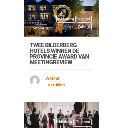
Bilderberg
Nieuws
Uitgelicht
Zakelijk
7 oktober 2022
TWEE BILDERBERG
HOTELS WINNEN DE
PROVINCIE AWARD VAN
MEETINGREVIEW
Wouter
Loerakker
Bilderberg
Trouwen