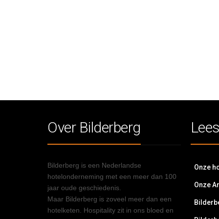
Over Bilderberg
Lees
Bilderberg is een Nederlandse
Onze ho
hotelonderneming met een meer dan 100
Onze A
jaar oude geschiedenis.
Maar Bilderberg is zoveel meer dan een
Bilderb
hotelketen. Hospitality zit in ons bloed en