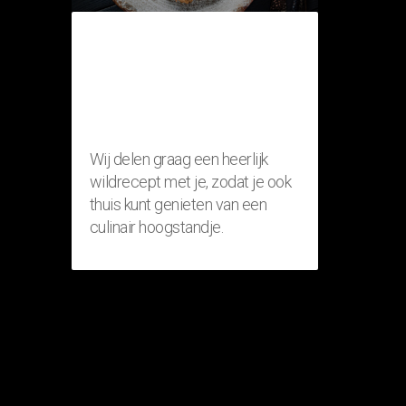
THUISRECEPT:
RISOTTO MET
FAZANT
(WILDGERECHT)
Wij delen graag een heerlijk
wildrecept met je, zodat je ook
thuis kunt genieten van een
culinair hoogstandje.