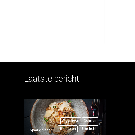
Laatste bericht
Algemeen
Culinair
Recepten
Uitgelicht
6jaar geleden