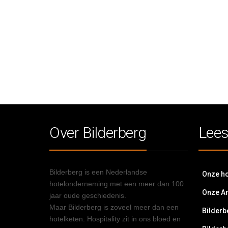
Over Bilderberg
Lees
Bilderberg is een Nederlandse
Onze ho
hotelonderneming met een meer dan 100
Onze A
jaar oude geschiedenis.
Maar Bilderberg is zoveel meer dan een
Bilderb
hotelketen. Hospitality zit in ons bloed en