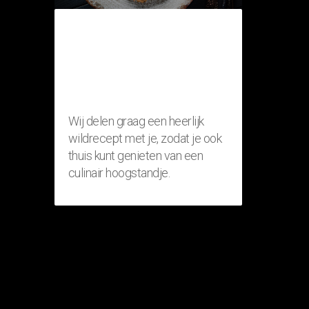
THUISRECEPT:
RISOTTO MET
FAZANT
(WILDGERECHT)
Wij delen graag een heerlijk
wildrecept met je, zodat je ook
thuis kunt genieten van een
culinair hoogstandje.