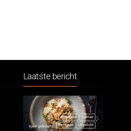
Laatste bericht
Algemeen
Culinair
Recepten
Uitgelicht
6jaar geleden