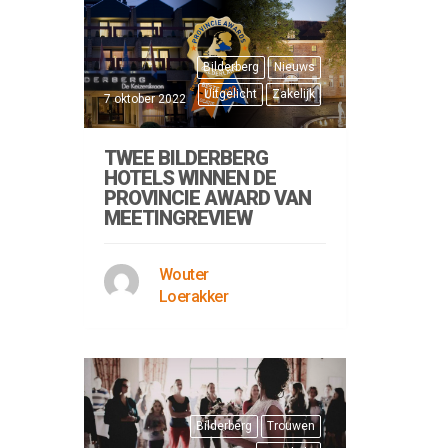
Bilderberg
Nieuws
Uitgelicht
Zakelijk
7 oktober 2022
TWEE BILDERBERG
HOTELS WINNEN DE
PROVINCIE AWARD VAN
MEETINGREVIEW
Wouter
Loerakker
Bilderberg
Trouwen