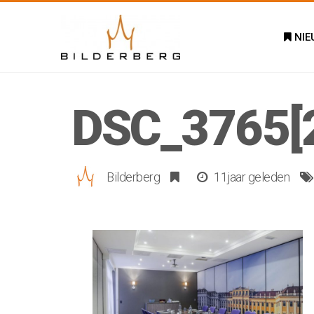
NIE
DSC_3765[
Bilderberg
11jaar geleden