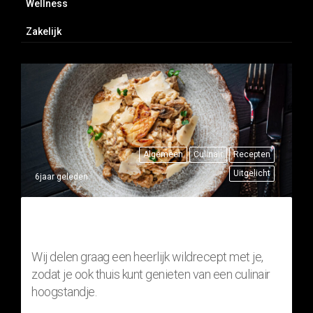
Wellness
Zakelijk
Algemeen
Culinair
Recepten
Uitgelicht
6jaar geleden
THUISRECEPT: RISOTTO MET
FAZANT (WILDGERECHT)
Wij delen graag een heerlijk wildrecept met je,
zodat je ook thuis kunt genieten van een culinair
hoogstandje.