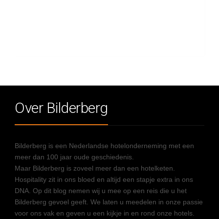
Over Bilderberg
Bilderberg is een Nederlandse hotelonderneming met een
meer dan 100 jaar oude geschiedenis.
Maar Bilderberg is zoveel meer dan een hotelketen.
Hospitality zit in ons bloed en altijd een stapje extra in ons
DNA. Op dit blog nemen wij u mee op een reis die u het
Bilderberg gevoel geeft. We laten u meedelen in onze passie
voor ons vak en geven u een kijkje in en rond onze hotels.