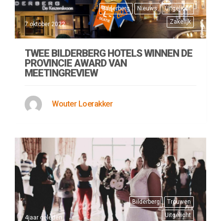
Bilderberg
Nieuws
Uitgelicht
Zakelijk
7 oktober 2022
TWEE BILDERBERG HOTELS WINNEN DE
PROVINCIE AWARD VAN
MEETINGREVIEW
Wouter Loerakker
Bilderberg
Trouwen
Uitgelicht
4jaar geleden