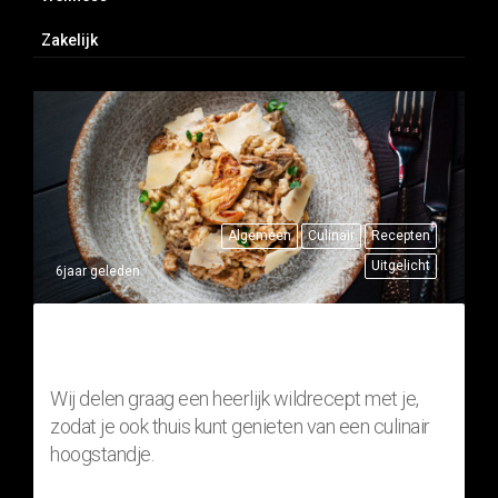
Zakelijk
Algemeen
Culinair
Recepten
Uitgelicht
6jaar geleden
THUISRECEPT: RISOTTO MET
FAZANT (WILDGERECHT)
Wij delen graag een heerlijk wildrecept met je,
zodat je ook thuis kunt genieten van een culinair
hoogstandje.