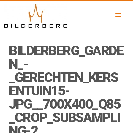
Toggl
naviga
BILDERBERG_GARDE
N_-
_GERECHTEN_KERS
ENTUIN15-
JPG__700X400_Q85
_CROP_SUBSAMPLI
NG-2