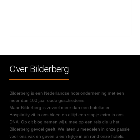
Over Bilderberg
Bilderberg is een Nederlandse hotelonderneming met een
meer dan 100 jaar oude geschiedenis.
Maar Bilderberg is zoveel meer dan een hotelketen.
Hospitality zit in ons bloed en altijd een stapje extra in ons
DNA. Op dit blog nemen wij u mee op een reis die u het
Bilderberg gevoel geeft. We laten u meedelen in onze passie
voor ons vak en geven u een kijkje in en rond onze hotels.