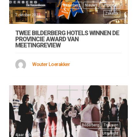
Bilderberg
Nieuws
Uitgelicht
Zakelijk
7 oktober 2022
TWEE BILDERBERG HOTELS WINNEN DE
PROVINCIE AWARD VAN
MEETINGREVIEW
Wouter Loerakker
Bilderberg
Trouwen
Uitgelicht
4jaar geleden