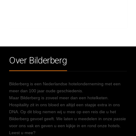
Over Bilderberg
Bilderberg is een Nederlandse hotelonderneming met een
meer dan 100 jaar oude geschiedenis.
Maar Bilderberg is zoveel meer dan een hotelketen.
Hospitality zit in ons bloed en altijd een stapje extra in ons
DNA. Op dit blog nemen wij u mee op een reis die u het
Bilderberg gevoel geeft. We laten u meedelen in onze passie
voor ons vak en geven u een kijkje in en rond onze hotels.
Leest u mee?