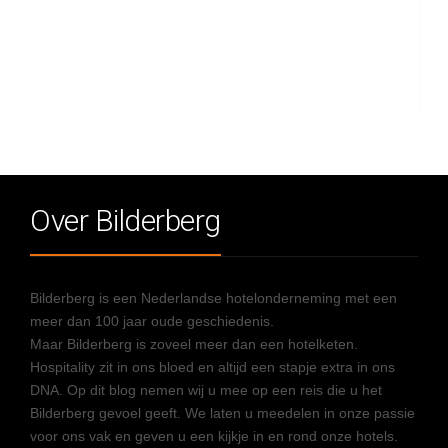
Over Bilderberg
Bilderberg is een Nederlandse hotelonderneming met een
meer dan 100 jaar oude geschiedenis.
Maar Bilderberg is zoveel meer dan een hotelketen.
Hospitality zit in ons bloed en altijd een stapje extra in ons
DNA. Op dit blog nemen wij u mee op een reis die u het
Bilderberg gevoel geeft. We laten u meedelen in onze passie
voor ons vak en geven u een kijkje in en rond onze hotels.