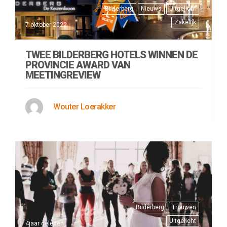
Bilderberg
Nieuws
Uitgelicht
Zakelijk
7 oktober 2022
TWEE BILDERBERG HOTELS WINNEN DE
PROVINCIE AWARD VAN
MEETINGREVIEW
Wouter Loerakker
Bilderberg
Trouwen
Uitgelicht
4jaar geleden