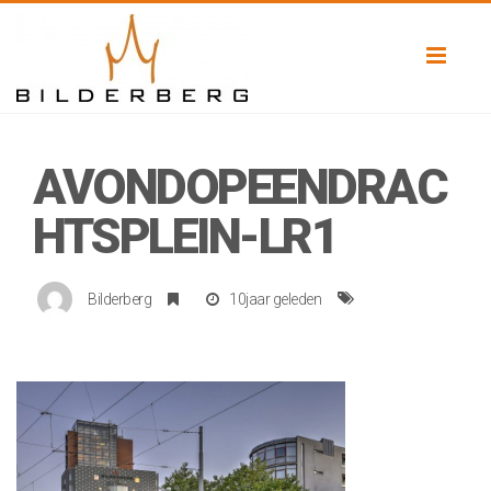
Toggl
naviga
AVONDOPEENDRAC
HTSPLEIN-LR1
Bilderberg
10jaar geleden