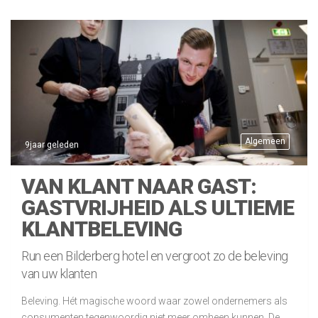
Algemeen
9jaar geleden
VAN KLANT NAAR GAST:
GASTVRIJHEID ALS ULTIEME
KLANTBELEVING
Run een Bilderberg hotel en vergroot zo de beleving
van uw klanten
Beleving. Hét magische woord waar zowel ondernemers als
consumenten tegenwoordig niet meer omheen kunnen. De