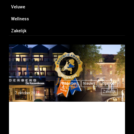
Veluwe
Wellness
Zakelijk
Bilderberg
Nieuws
Uitgelicht
Zakelijk
7 oktober 2022
TWEE BILDERBERG HOTELS
WINNEN DE PROVINCIE AWARD
VAN MEETINGREVIEW