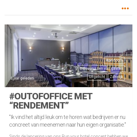
Apeldoorn
Belevenissen van gasten
Uitgelicht
Zakelijk
8jaar geleden
#OUTOFOFFICE MET
“RENDEMENT”
"Ik vind het altijd leuk om te horen wat bedrijven er nu
concreet van meenemen naar hun eigen organisatie."
Sinds de lancering van ons Run your hotel concept hebben we