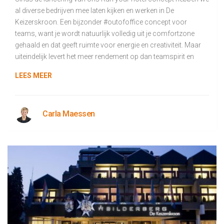
al diverse bedrijven mee laten kijken en werken in De
Keizerskroon. Een bijzonder #outofoffice concept voor
teams, want je wordt natuurlijk volledig uit je comfortzone
gehaald en dat geeft ruimte voor energie en creativiteit. Maar
uiteindelijk levert het meer rendement op dan teamspirit en
LEES MEER
Carla Maessen