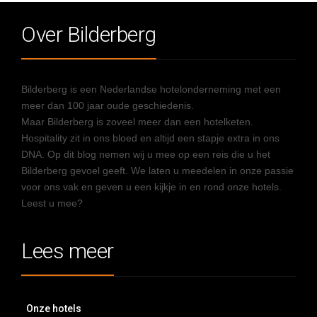
Over Bilderberg
Bilderberg is een Nederlandse hotelonderneming met een
meer dan 100 jaar oude geschiedenis.
Maar Bilderberg is zoveel meer dan een hotelketen.
Hospitality zit in ons bloed en altijd een stapje extra in ons
DNA. Op dit blog nemen wij u mee op een reis die u het
Bilderberg gevoel geeft. We laten u meedelen in onze passie
voor ons vak en geven u een kijkje in en rond onze hotels.
Leest u mee?
Lees meer
Onze hotels