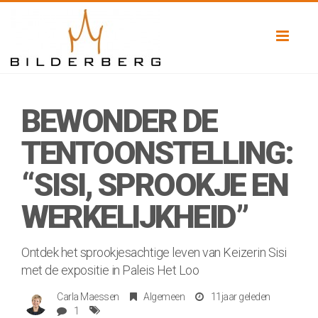
Toggl
naviga
BEWONDER DE
TENTOONSTELLING:
“SISI, SPROOKJE EN
WERKELIJKHEID”
Ontdek het sprookjesachtige leven van Keizerin Sisi
met de expositie in Paleis Het Loo
Carla Maessen
Algemeen
11jaar geleden
1