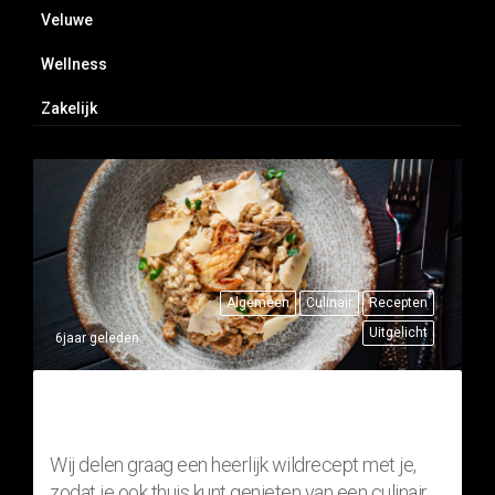
Veluwe
Wellness
Zakelijk
Algemeen
Culinair
Recepten
Uitgelicht
6jaar geleden
THUISRECEPT: RISOTTO MET
FAZANT (WILDGERECHT)
Wij delen graag een heerlijk wildrecept met je,
zodat je ook thuis kunt genieten van een culinair