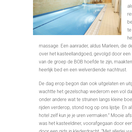
al
re
be
te
he
massage. Een aanrader, aldus Marleen, die de s
over het kasteellandgoed, gevolgd door een à
van de groep de BOB hoefde te zijn, maakten
heerlijk bed en een welverdiende nachtrust.
De dag erop begon dan ook uitgelaten en uitg
wachtte het gezelschap wederom een vol da
onder andere wat te struinen langs kleine bo
rijden verderop, stond nog op ons lijstje. En a
hotel zelf kun je je uren vermaken.” Mooie af
was het kasteeldiner, voorafgegaan door een
door een gids in klederdracht. “Met allerlei v