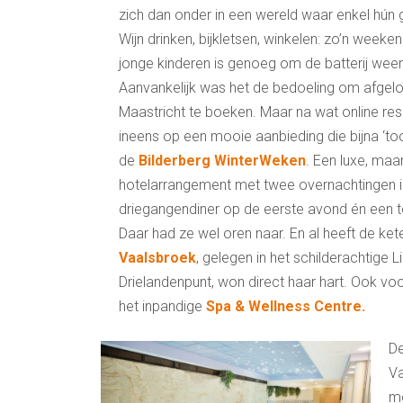
zich dan onder in een wereld waar enkel hún 
Wijn drinken, bijkletsen, winkelen: zo’n week
jonge kinderen is genoeg om de batterij weer
Aanvankelijk was het de bedoeling om afgelop
Maastricht te boeken. Maar na wat online re
ineens op een mooie aanbieding die bijna ‘too
de
Bilderberg WinterWeken
. Een luxe, maa
hotelarrangement met twee overnachtingen in e
driegangendiner op de eerste avond én een t
Daar had ze wel oren naar. En al heeft de ket
Vaalsbroek
, gelegen in het schilderachtig
Drielandenpunt, won direct haar hart. Ook v
het inpandige
Spa & Wellness Centre.
De
Va
mo