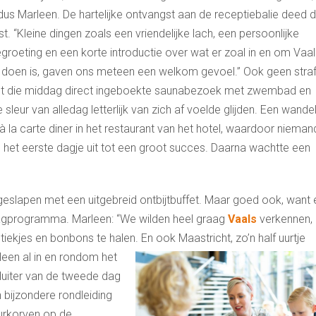
dus Marleen. De hartelijke ontvangst aan de receptiebalie deed 
st. “Kleine dingen zoals een vriendelijke lach, een persoonlijke
groeting en een korte introductie over wat er zoal in en om Vaal
 doen is, gaven ons meteen een welkom gevoel.” Ook geen straf
t die middag direct ingeboekte saunabezoek met zwembad en
leur van alledag letterlijk van zich af voelde glijden. Een wande
 la carte diner in het restaurant van het hotel, waardoor nieman
 het eerste dagje uit tot een groot succes. Daarna wachtte een
eslapen met een uitgebreid ontbijtbuffet. Maar goed ook, want 
gprogramma. Marleen: “We wilden heel graag
Vaals
verkennen,
etiekjes en bonbons te halen. En ook Maastric
ht, zo’n half uurtje
lleen al in en rondom het
sluiter van de tweede dag
 bijzondere rondleiding
uurkorven op de