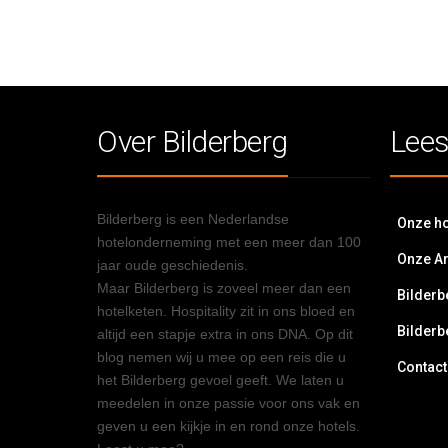
Over Bilderberg
Lees
Bilderberg is een Nederlandse
Onze ho
hotelonderneming met een meer dan 100
Onze A
jaar oude geschiedenis.
Maar Bilderberg is zoveel meer dan een
Bilderb
hotelketen. Hospitality zit in ons bloed en
Bilderb
altijd een stapje extra in ons DNA. Op dit
blog nemen wij u mee op een reis die u
Contact
het Bilderberg gevoel geeft. We laten u
meedelen in onze passie voor ons vak en
geven u een kijkje in en rond onze hotels.