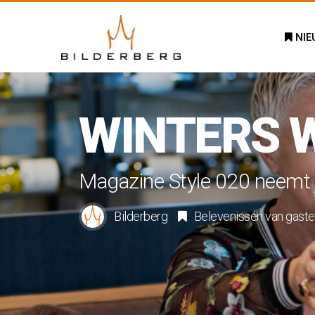
NIE
WINTERS 
Magazine Style 020 neemt j
Bilderberg
Belevenissen van gast