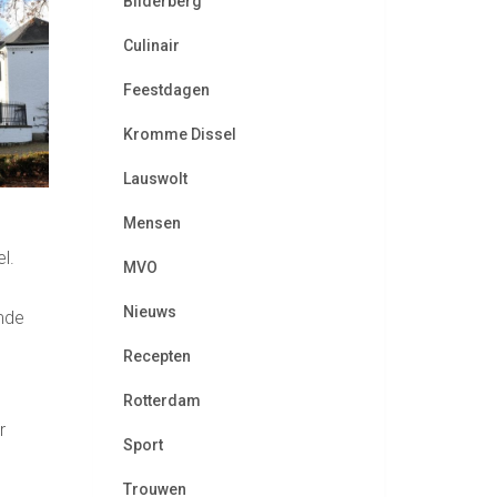
Bilderberg
Culinair
Feestdagen
Kromme Dissel
Lauswolt
Mensen
l.
MVO
Nieuws
mde
Recepten
Rotterdam
r
Sport
Trouwen