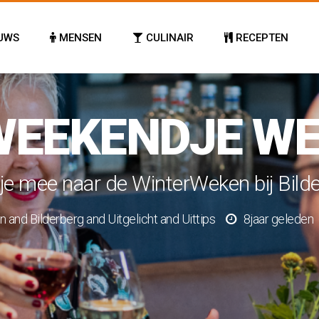
UWS
MENSEN
CULINAIR
RECEPTEN
WEEKENDJE W
e mee naar de WinterWeken bij Bild
en
and
Bilderberg
and
Uitgelicht
and
Uittips
8jaar geleden