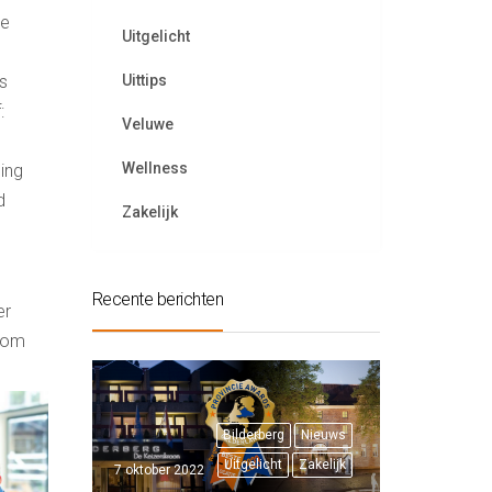
de
Uitgelicht
s
Uittips
:
Veluwe
Wellness
ling
d
Zakelijk
Recente berichten
er
 om
Bilderberg
Nieuws
Uitgelicht
Zakelijk
7 oktober 2022