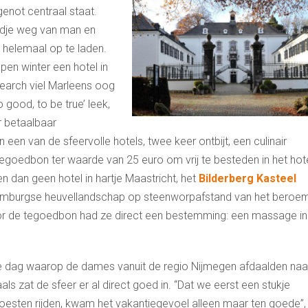
genot centraal staat.
endje weg van man en
 helemaal op te laden.
en winter een hotel in
search viel Marleens oog
 good, to be true’ leek,
r betaalbaar
en van de sfeervolle hotels, twee keer ontbijt, een culinair
egoedbon ter waarde van 25 euro om vrij te besteden in het hote
en dan geen hotel in hartje Maastricht, het
Bilderberg Kasteel
e Limburgse heuvellandschap op steenworpafstand van het beroe
oor de tegoedbon had ze direct een bestemming: een massage in
 dag waarop de dames vanuit de regio Nijmegen afdaalden naa
als zat de sfeer er al direct goed in. “Dat we eerst een stukje
esten rijden, kwam het vakantiegevoel alleen maar ten goede”,