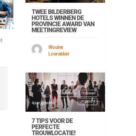
TWEE BILDERBERG
HOTELS WINNEN DE
PROVINCIE AWARD VAN
MEETINGREVIEW
et
Wouter
Loerakker
Bilderberg
Trouwen
Uitgelicht
4jaar geleden
7 TIPS VOOR DE
PERFECTE
TROUWLOCATIE!