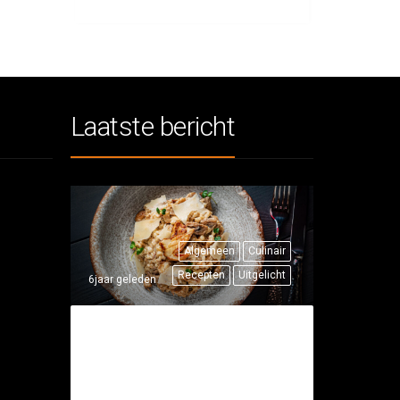
Laatste bericht
Algemeen
Culinair
Recepten
Uitgelicht
6jaar geleden
THUISRECEPT:
RISOTTO MET
FAZANT