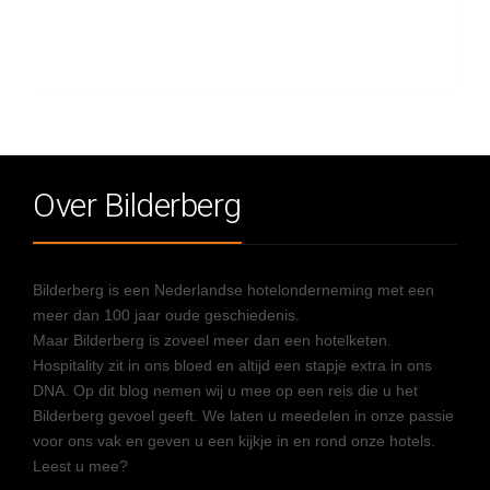
Over Bilderberg
Bilderberg is een Nederlandse hotelonderneming met een
meer dan 100 jaar oude geschiedenis.
Maar Bilderberg is zoveel meer dan een hotelketen.
Hospitality zit in ons bloed en altijd een stapje extra in ons
DNA. Op dit blog nemen wij u mee op een reis die u het
Bilderberg gevoel geeft. We laten u meedelen in onze passie
voor ons vak en geven u een kijkje in en rond onze hotels.
Leest u mee?