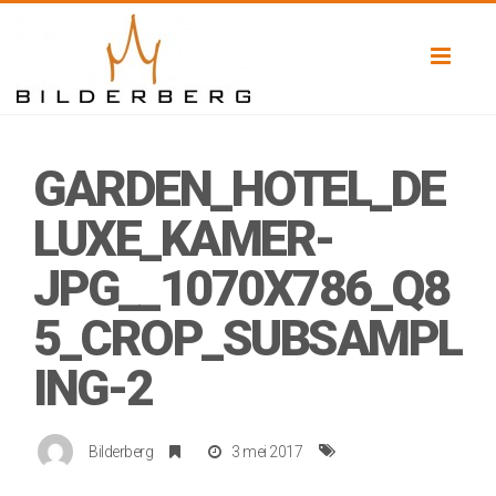
Toggl
naviga
GARDEN_HOTEL_DE
LUXE_KAMER-
JPG__1070X786_Q8
5_CROP_SUBSAMPL
ING-2
Bilderberg
3 mei 2017