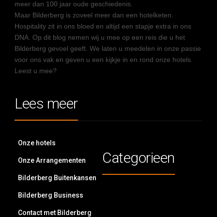
meer dan 100 jaar oude geschiedenis.
Maar Bilderberg is zoveel meer dan een hotelketen.
Hospitality zit in ons bloed en altijd een stapje extra in ons
DNA. Op dit blog nemen wij u mee op een reis die u het
Bilderberg gevoel geeft. We laten u meedelen in onze passie
voor ons vak en geven u een kijkje in en rond onze hotels.
Leest u mee?
Lees meer
Onze hotels
Categorieen
Onze Arrangementen
Bilderberg Buitenkansen
Bilderberg Business
Contact met Bilderberg