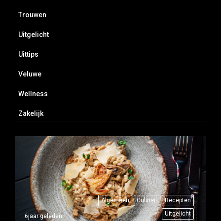
Trouwen
Uitgelicht
Uittips
Veluwe
Wellness
Zakelijk
Algemeen
Culinair
Recepten
Uitgelicht
6jaar geleden