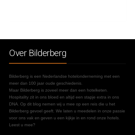
Over Bilderberg
Bilderberg is een Nederlandse hotelonderneming met een
meer dan 100 jaar oude geschiedenis.
Maar Bilderberg is zoveel meer dan een hotelketen.
Hospitality zit in ons bloed en altijd een stapje extra in ons
DNA. Op dit blog nemen wij u mee op een reis die u het
Bilderberg gevoel geeft. We laten u meedelen in onze passie
voor ons vak en geven u een kijkje in en rond onze hotels.
Leest u mee?