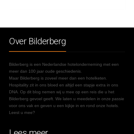
Over Bilderberg
Bilderberg is een Nederlandse hotelonderneming met een
meer dan 100 jaar oude geschiedenis.
Maar Bilderberg is zoveel meer dan een hotelketen.
Hospitality zit in ons bloed en altijd een stapje extra in ons
DNA. Op dit blog nemen wij u mee op een reis die u het
Bilderberg gevoel geeft. We laten u meedelen in onze passie
voor ons vak en geven u een kijkje in en rond onze hotels.
Leest u mee?
Lees meer