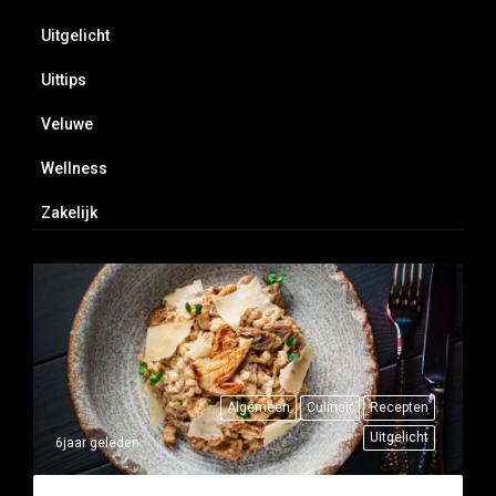
Uitgelicht
Uittips
Veluwe
Wellness
Zakelijk
Algemeen
Culinair
Recepten
Uitgelicht
6jaar geleden