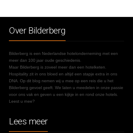
Over Bilderberg
Bilderberg is een Nederlandse hotelonderneming met een
meer dan 100 jaar oude geschiedenis.
Maar Bilderberg is zoveel meer dan een hotelketen.
Hospitality zit in ons bloed en altijd een stapje extra in ons
DNA. Op dit blog nemen wij u mee op een reis die u het
Bilderberg gevoel geeft. We laten u meedelen in onze passie
voor ons vak en geven u een kijkje in en rond onze hotels.
Leest u mee?
Lees meer