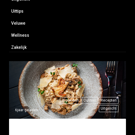
Uittips
Veluwe
Wellness
Zakelijk
Algemeen
Culinair
Recepten
Uitgelicht
6jaar geleden
THUISRECEPT: RISOTTO MET
FAZANT (WILDGERECHT)