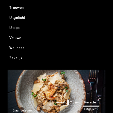
Trouwen
Uitgelicht
Uittips
Veluwe
Wellness
Zakelijk
Algemeen
Culinair
Recepten
Uitgelicht
6jaar geleden