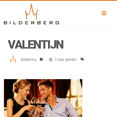
Toggl
naviga
VALENTIJN
Bilderberg
11jaar geleden