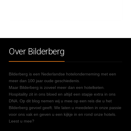
Over Bilderberg
Bilderberg is een Nederlandse hotelonderneming met een
meer dan 100 jaar oude geschiedenis.
Maar Bilderberg is zoveel meer dan een hotelketen.
Hospitality zit in ons bloed en altijd een stapje extra in ons
DNA. Op dit blog nemen wij u mee op een reis die u het
Bilderberg gevoel geeft. We laten u meedelen in onze passie
voor ons vak en geven u een kijkje in en rond onze hotels.
Leest u mee?