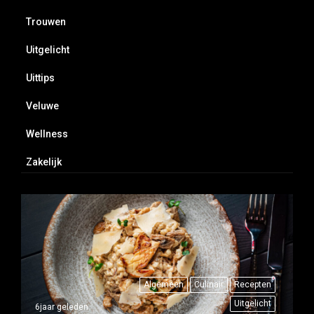
Trouwen
Uitgelicht
Uittips
Veluwe
Wellness
Zakelijk
Algemeen
Culinair
Recepten
Uitgelicht
6jaar geleden