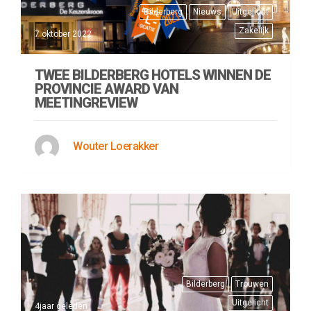
Bilderberg
Nieuws
Uitgelicht
Zakelijk
7 oktober 2022
TWEE BILDERBERG HOTELS WINNEN DE
PROVINCIE AWARD VAN
MEETINGREVIEW
Wouter Loerakker
Bilderberg
Trouwen
Uitgelicht
4jaar geleden