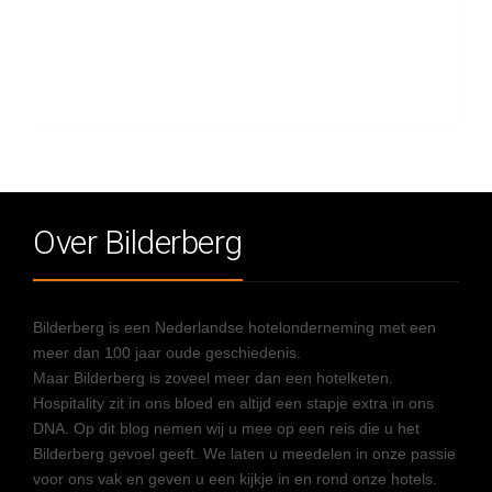
Over Bilderberg
Bilderberg is een Nederlandse hotelonderneming met een
meer dan 100 jaar oude geschiedenis.
Maar Bilderberg is zoveel meer dan een hotelketen.
Hospitality zit in ons bloed en altijd een stapje extra in ons
DNA. Op dit blog nemen wij u mee op een reis die u het
Bilderberg gevoel geeft. We laten u meedelen in onze passie
voor ons vak en geven u een kijkje in en rond onze hotels.