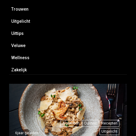
Trouwen
Uitgelicht
Uittips
Veluwe
Wellness
Zakelijk
Algemeen
Culinair
Recepten
Uitgelicht
6jaar geleden