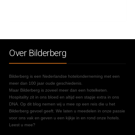
Over Bilderberg
Bilderberg is een Nederlandse hotelonderneming met een
meer dan 100 jaar oude geschiedenis.
Maar Bilderberg is zoveel meer dan een hotelketen.
Hospitality zit in ons bloed en altijd een stapje extra in ons
DNA. Op dit blog nemen wij u mee op een reis die u het
Bilderberg gevoel geeft. We laten u meedelen in onze passie
voor ons vak en geven u een kijkje in en rond onze hotels.
Leest u mee?