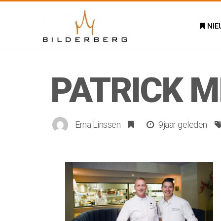
NIE
PATRICK M
Erna Linssen
9jaar geleden