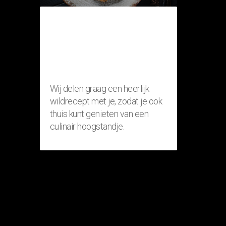
THUISRECEPT:
RISOTTO MET
FAZANT
(WILDGERECHT)
Wij delen graag een heerlijk
wildrecept met je, zodat je ook
thuis kunt genieten van een
culinair hoogstandje.