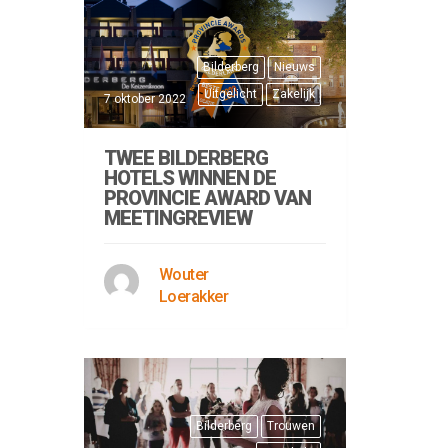
Bilderberg
Nieuws
Uitgelicht
Zakelijk
7 oktober 2022
TWEE BILDERBERG
HOTELS WINNEN DE
PROVINCIE AWARD VAN
MEETINGREVIEW
Wouter
Loerakker
Bilderberg
Trouwen