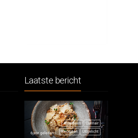
Laatste bericht
Algemeen
Culinair
Recepten
Uitgelicht
6jaar geleden