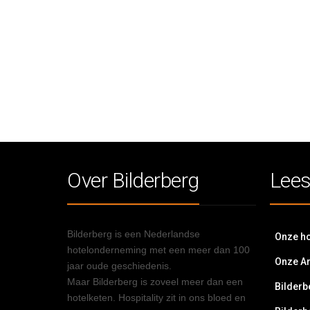
Over Bilderberg
Lees
Bilderberg is een Nederlandse
Onze ho
hotelonderneming met een meer dan 100
Onze A
jaar oude geschiedenis.
Maar Bilderberg is zoveel meer dan een
Bilderb
hotelketen. Hospitality zit in ons bloed en