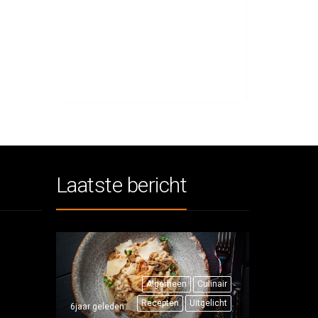
Laatste bericht
Algemeen
Culinair
Recepten
Uitgelicht
6jaar geleden