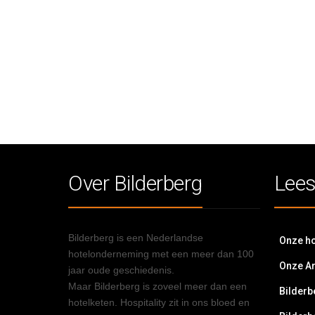
Over Bilderberg
Lees
Bilderberg is een Nederlandse
Onze ho
hotelonderneming met een meer dan 100
Onze A
jaar oude geschiedenis.
Maar Bilderberg is zoveel meer dan een
Bilderb
hotelketen. Hospitality zit in ons bloed en