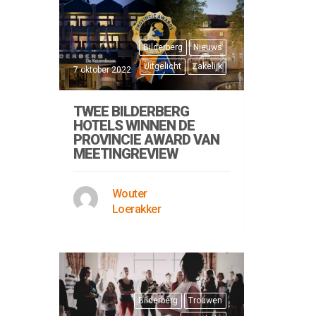
Bilderberg
Nieuws
Uitgelicht
Zakelijk
7 oktober 2022
TWEE BILDERBERG
HOTELS WINNEN DE
PROVINCIE AWARD VAN
MEETINGREVIEW
Wouter
Loerakker
Bilderberg
Trouwen