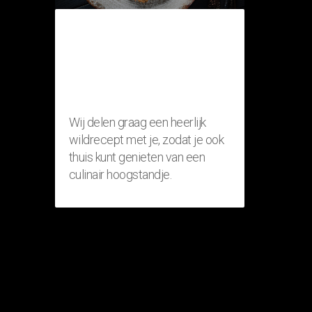
THUISRECEPT:
RISOTTO MET
FAZANT
(WILDGERECHT)
Wij delen graag een heerlijk
wildrecept met je, zodat je ook
thuis kunt genieten van een
culinair hoogstandje.