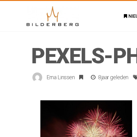
NIE
PEXELS-P
Erna Linssen
8jaar geleden