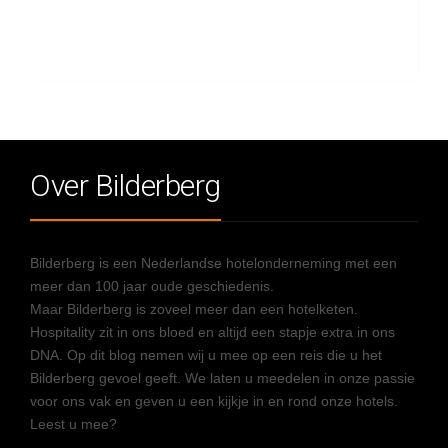
Over Bilderberg
Bilderberg is een Nederlandse hotelonderneming met een
meer dan 100 jaar oude geschiedenis.
Maar Bilderberg is zoveel meer dan een hotelketen.
Hospitality zit in ons bloed en altijd een stapje extra in ons
DNA. Op dit blog nemen wij u mee op een reis die u het
Bilderberg gevoel geeft. We laten u meedelen in onze passie
voor ons vak en geven u een kijkje in en rond onze hotels.
Leest u mee?