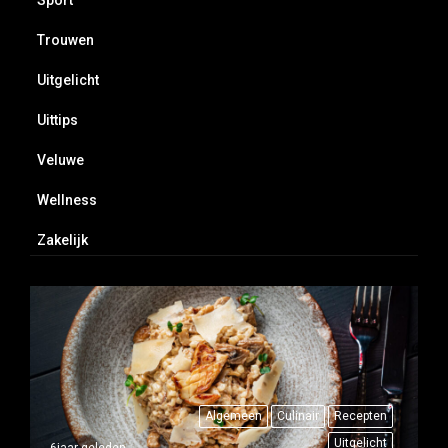
Trouwen
Uitgelicht
Uittips
Veluwe
Wellness
Zakelijk
Algemeen
Culinair
Recepten
Uitgelicht
6jaar geleden