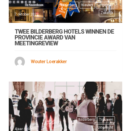
Bilderberg
Nieuws
Uitgelicht
Zakelijk
7 oktober 2022
TWEE BILDERBERG HOTELS WINNEN DE
PROVINCIE AWARD VAN
MEETINGREVIEW
Wouter Loerakker
Bilderberg
Trouwen
Uitgelicht
4jaar geleden