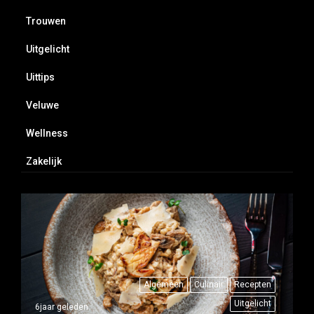
Trouwen
Uitgelicht
Uittips
Veluwe
Wellness
Zakelijk
Algemeen
Culinair
Recepten
Uitgelicht
6jaar geleden