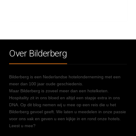
Over Bilderberg
Bilderberg is een Nederlandse hotelonderneming met een
meer dan 100 jaar oude geschiedenis.
Maar Bilderberg is zoveel meer dan een hotelketen.
Hospitality zit in ons bloed en altijd een stapje extra in ons
DNA. Op dit blog nemen wij u mee op een reis die u het
Bilderberg gevoel geeft. We laten u meedelen in onze passie
voor ons vak en geven u een kijkje in en rond onze hotels.
Leest u mee?