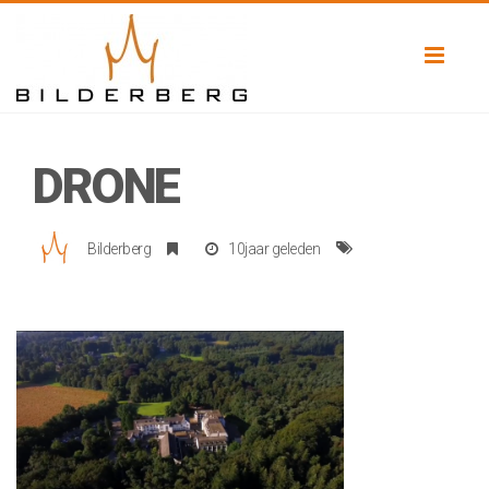
Toggl
naviga
DRONE
Bilderberg
10jaar geleden