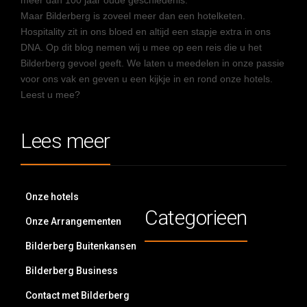
meer dan 100 jaar oude geschiedenis.
Maar Bilderberg is zoveel meer dan een hotelketen.
Hospitality zit in ons bloed en altijd een stapje extra in ons
DNA. Op dit blog nemen wij u mee op een reis die u het
Bilderberg gevoel geeft. We laten u meedelen in onze passie
voor ons vak en geven u een kijkje in en rond onze hotels.
Leest u mee?
Lees meer
Onze hotels
Categorieen
Onze Arrangementen
Bilderberg Buitenkansen
Bilderberg Business
Contact met Bilderberg