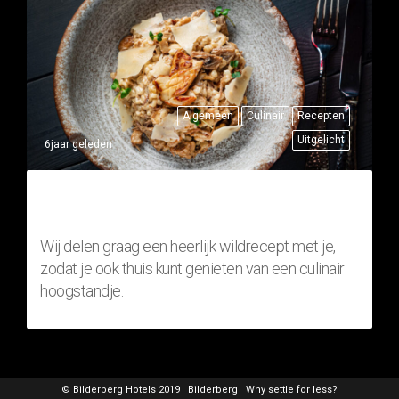
Algemeen
Culinair
Recepten
Uitgelicht
6jaar geleden
THUISRECEPT: RISOTTO MET
FAZANT (WILDGERECHT)
Wij delen graag een heerlijk wildrecept met je,
zodat je ook thuis kunt genieten van een culinair
hoogstandje.
© Bilderberg Hotels 2019
Bilderberg
Why settle for less?