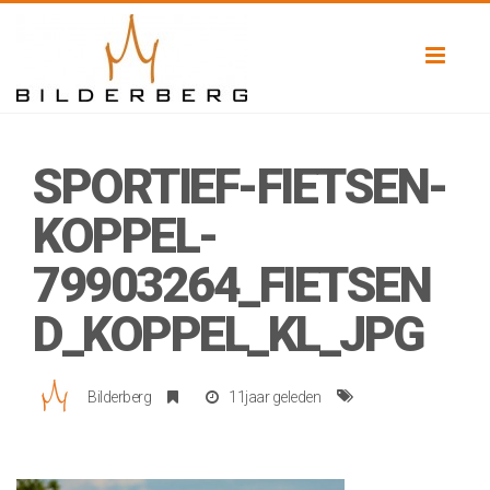
Toggl
naviga
SPORTIEF-FIETSEN-
KOPPEL-
79903264_FIETSEN
D_KOPPEL_KL_JPG
Bilderberg
11jaar geleden