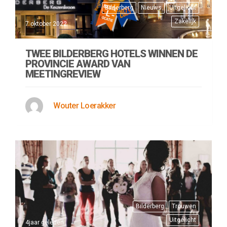
Bilderberg
Nieuws
Uitgelicht
Zakelijk
7 oktober 2022
TWEE BILDERBERG HOTELS WINNEN DE
PROVINCIE AWARD VAN
MEETINGREVIEW
Wouter Loerakker
Bilderberg
Trouwen
Uitgelicht
4jaar geleden