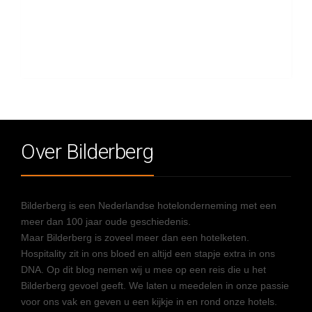
Over Bilderberg
Bilderberg is een Nederlandse hotelonderneming met een
meer dan 100 jaar oude geschiedenis.
Maar Bilderberg is zoveel meer dan een hotelketen.
Hospitality zit in ons bloed en altijd een stapje extra in ons
DNA. Op dit blog nemen wij u mee op een reis die u het
Bilderberg gevoel geeft. We laten u meedelen in onze passie
voor ons vak en geven u een kijkje in en rond onze hotels.