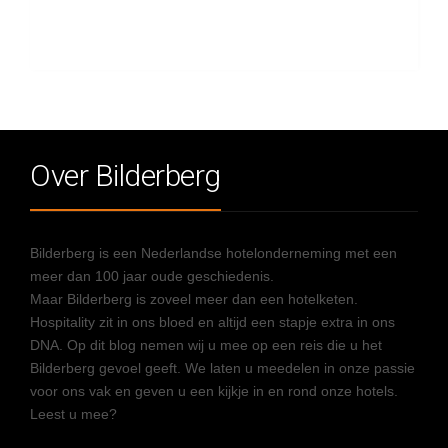
Over Bilderberg
Bilderberg is een Nederlandse hotelonderneming met een
meer dan 100 jaar oude geschiedenis.
Maar Bilderberg is zoveel meer dan een hotelketen.
Hospitality zit in ons bloed en altijd een stapje extra in ons
DNA. Op dit blog nemen wij u mee op een reis die u het
Bilderberg gevoel geeft. We laten u meedelen in onze passie
voor ons vak en geven u een kijkje in en rond onze hotels.
Leest u mee?