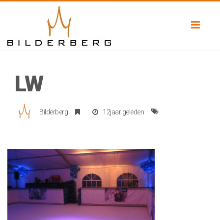
Toggl
naviga
LW
Bilderberg
12jaar geleden