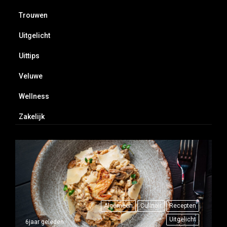
Trouwen
Uitgelicht
Uittips
Veluwe
Wellness
Zakelijk
Algemeen
Culinair
Recepten
Uitgelicht
6jaar geleden