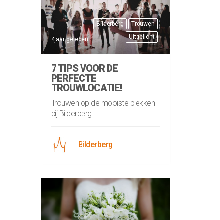
Bilderberg
Trouwen
Uitgelicht
4jaar geleden
7 TIPS VOOR DE
PERFECTE
TROUWLOCATIE!
Trouwen op de mooiste plekken
bij Bilderberg
Bilderberg