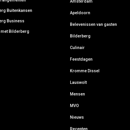
rrangementen
Amsterdam
erg Buitenkansen
Apeldoorn
erg Business
Belevenissen van gasten
 met Bilderberg
Bilderberg
Culinair
Feestdagen
Kromme Dissel
Lauswolt
Mensen
MVO
Nieuws
Recepten