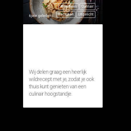
Algemeen
Culinair
Recepten
Uitgelicht
6jaar geleden
THUISRECEPT:
RISOTTO MET
FAZANT
(WILDGERECHT)
Wij delen graag een heerlijk
wildrecept met je, zodat je ook
thuis kunt genieten van een
culinair hoogstandje.