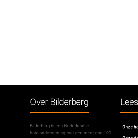
Over Bilderberg
Lees
Bilderberg is een Nederlandse
Onze ho
hotelonderneming met een meer dan 100