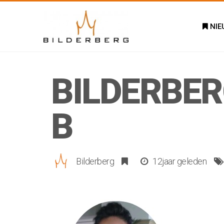
NIE
BILDERBER
B
Bilderberg
12jaar geleden