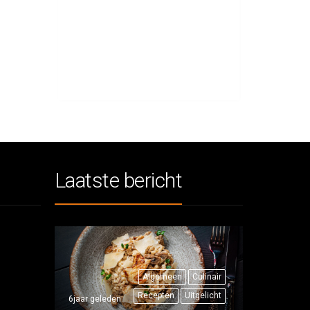
Laatste bericht
Algemeen
Culinair
Recepten
Uitgelicht
6jaar geleden