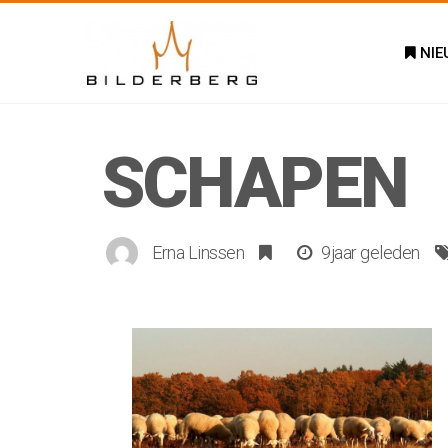
NIE
SCHAPEN
Erna Linssen
9jaar geleden