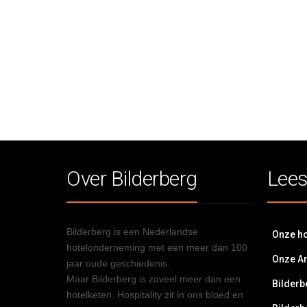
Over Bilderberg
Lees
Bilderberg is een Nederlandse
Onze ho
hotelonderneming met een meer dan 100
Onze A
jaar oude geschiedenis.
Maar Bilderberg is zoveel meer dan een
Bilderb
hotelketen. Hospitality zit in ons bloed en