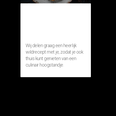
THUISRECEPT:
RISOTTO MET
FAZANT
(WILDGERECHT)
Wij delen graag een heerlijk
wildrecept met je, zodat je ook
thuis kunt genieten van een
culinair hoogstandje.