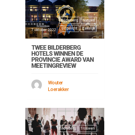
Bilderberg
Nieuws
Uitgelicht
Zakelijk
7 oktober 2022
TWEE BILDERBERG
HOTELS WINNEN DE
PROVINCIE AWARD VAN
MEETINGREVIEW
Wouter
Loerakker
Bilderberg
Trouwen