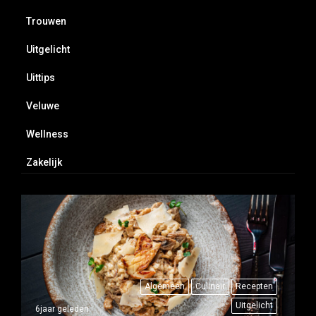
Trouwen
Uitgelicht
Uittips
Veluwe
Wellness
Zakelijk
Algemeen
Culinair
Recepten
Uitgelicht
6jaar geleden