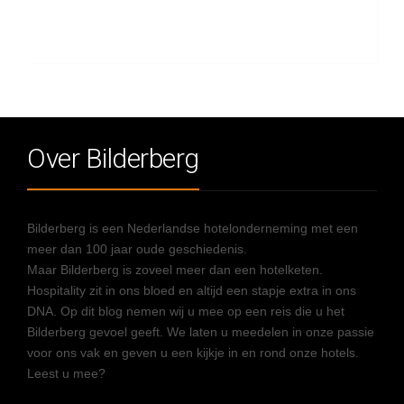
Over Bilderberg
Bilderberg is een Nederlandse hotelonderneming met een
meer dan 100 jaar oude geschiedenis.
Maar Bilderberg is zoveel meer dan een hotelketen.
Hospitality zit in ons bloed en altijd een stapje extra in ons
DNA. Op dit blog nemen wij u mee op een reis die u het
Bilderberg gevoel geeft. We laten u meedelen in onze passie
voor ons vak en geven u een kijkje in en rond onze hotels.
Leest u mee?