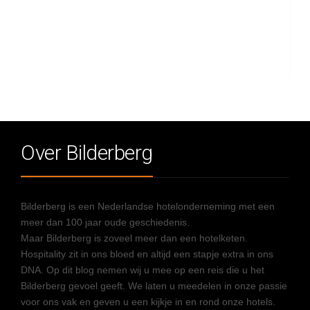
Over Bilderberg
Bilderberg is een Nederlandse hotelonderneming met een
meer dan 100 jaar oude geschiedenis.
Maar Bilderberg is zoveel meer dan een hotelketen.
Hospitality zit in ons bloed en altijd een stapje extra in ons
DNA. Op dit blog nemen wij u mee op een reis die u het
Bilderberg gevoel geeft. We laten u meedelen in onze passie
voor ons vak en geven u een kijkje in en rond onze hotels.