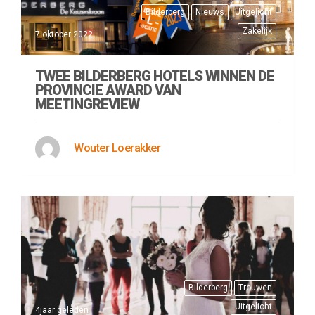
Bilderberg
Nieuws
Uitgelicht
Zakelijk
7 oktober 2022
TWEE BILDERBERG HOTELS WINNEN DE
PROVINCIE AWARD VAN
MEETINGREVIEW
Wouter Loerakker
Bilderberg
Trouwen
Uitgelicht
4jaar geleden