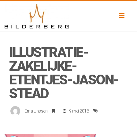
Toggl
naviga
ILLUSTRATIE-
ZAKELIJKE-
ETENTJES-JASON-
STEAD
Erna Linssen
9 mei 2018