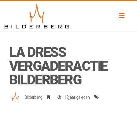
Toggl
naviga
LA DRESS
VERGADERACTIE
BILDERBERG
Bilderberg
12jaar geleden