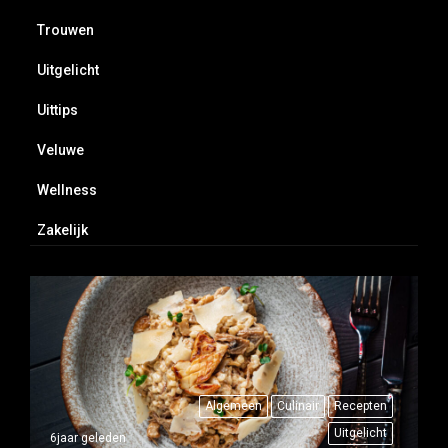
Trouwen
Uitgelicht
Uittips
Veluwe
Wellness
Zakelijk
Algemeen
Culinair
Recepten
Uitgelicht
6jaar geleden