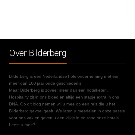
Over Bilderberg
Bilderberg is een Nederlandse hotelonderneming met een
meer dan 100 jaar oude geschiedenis.
Maar Bilderberg is zoveel meer dan een hotelketen.
Hospitality zit in ons bloed en altijd een stapje extra in ons
DNA. Op dit blog nemen wij u mee op een reis die u het
Bilderberg gevoel geeft. We laten u meedelen in onze passie
voor ons vak en geven u een kijkje in en rond onze hotels.
Leest u mee?